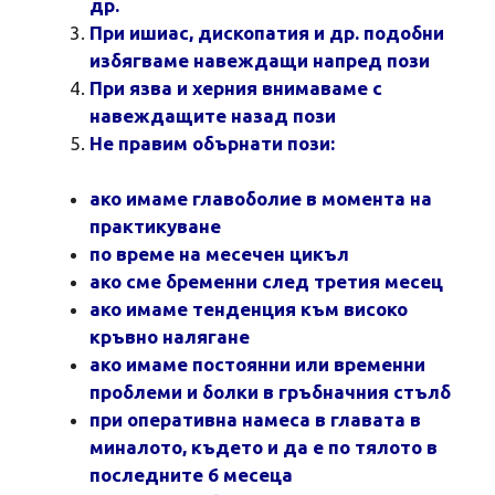
др.
При ишиас, дископатия и др. подобни
избягваме навеждащи напред пози
При язва и херния внимаваме с
навеждащите назад пози
Не правим обърнати пози:
ако имаме главоболие в момента на
практикуване
по време на месечен цикъл
ако сме бременни след третия месец
ако имаме тенденция към високо
кръвно налягане
ако имаме постоянни или временни
проблеми и болки в гръбначния стълб
при оперативна намеса в главата в
миналото, където и да е по тялото в
последните 6 месеца