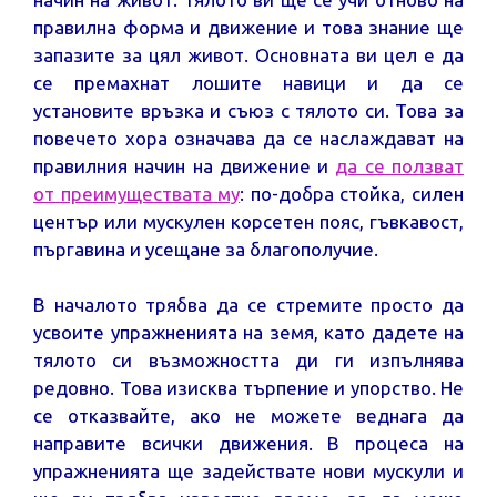
правилна форма и движение и това знание ще
запазите за цял живот. Основната ви цел е да
се премахнат лошите навици и да се
установите връзка и съюз с тялото си. Това за
повечето хора означава да се наслаждават на
правилния начин на движение и
да се ползват
от преимуществата му
: по-добра стойка, силен
център или мускулен корсетен пояс, гъвкавост,
пъргавина и усещане за благополучие.
В началото трябва да се стремите просто да
усвоите упражненията на земя, като дадете на
тялото си възможността ди ги изпълнява
редовно. Това изисква търпение и упорство. Не
се отказвайте, ако не можете веднага да
направите всички движения. В процеса на
упражненията ще задействате нови мускули и